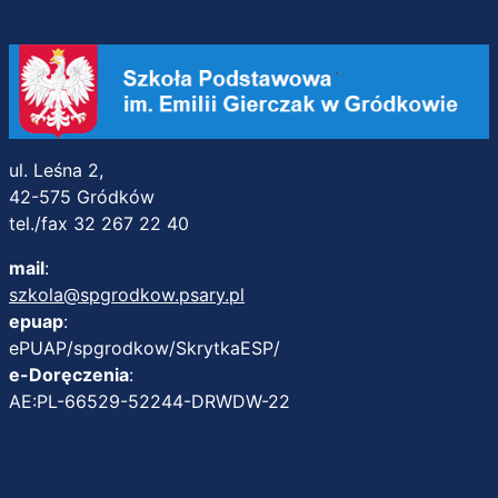
ul. Leśna 2,
42-575 Gródków
tel./fax 32 267 22 40
mail
:
szkola@spgrodkow.psary.pl
epuap
:
ePUAP/spgrodkow/SkrytkaESP/
e-Doręczenia
:
AE:PL-66529-52244-DRWDW-22